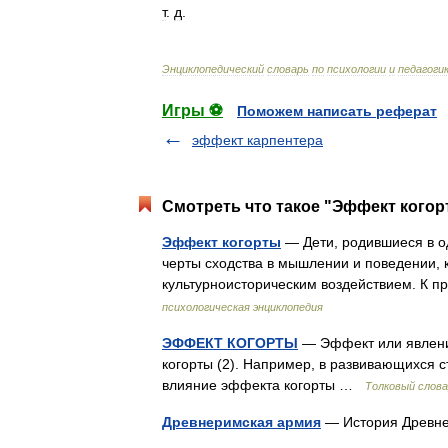
т
.
д
.
Энциклопедический
словарь
по
психологии
и
педагоги
Игры ⚽
Поможем написать реферат
эффект карпентера
Смотреть что такое "Эффект когор
Эффект когорты
— Дети, родившиеся в о
черты сходства в мышлении и поведении,
культурноисторическим воздействием. К 
психологическая энциклопедия
ЭФФЕКТ КОГОРТЫ
— Эффект или явление
когорты (2). Например, в развивающихся с
влияние эффекта когорты …
Толковый слова
Древнеримская армия
— История Древн