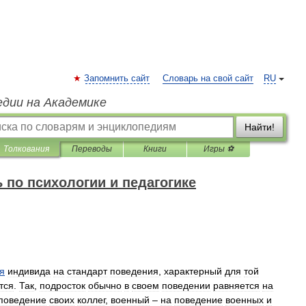
Запомнить сайт
Словарь на свой сайт
RU
едии на Академике
Найти!
Толкования
Переводы
Книги
Игры ⚽
 по психологии и педагогике
я
индивида
на
стандарт
поведения
,
характерный
для
той
тся
.
Так
,
подросток
обычно
в
своем
поведении
равняется
на
поведение
своих
коллег
,
военный
–
на
поведение
военных
и