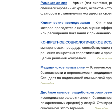
Римская армия
— Армия (лат. exercitus, 
специализированных кругах, аспектов ис
фактором в становлении могущества свое
Клинические исследования
— Клиническ
которое проводится с целью оценки эффек
или расширения показаний к применению
КОНКРЕТНОЕ СОЦИОЛОГИЧЕСКОЕ ИСС
эмпирических процедур, способствующих 
решения конкретных теоретических и прак
целью решения конкретной… …
Социология
Медицинское испытание
— Клиническое 
безопасности и переносимости медицинско
Стандарт по надлежащей клинической пр
Википедия
Двойное слепое плацебо-контролируе
исследование эффективности, безопасност
лекарственных средств) у людей. Стандар
синонимом этого термина… …
Википедия