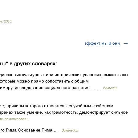
ке
.
2013
.
эффект мы и они
ты" в других словарях:
динаковых культурных или исторических условиях, выказывают
 которые можно прямо сопоставить с общим
примеру, исследование социального развития… …
Большая
, причины которого относятся к случайным свойствам
транах такое умение, как грамотность, демонстрирует сильное
рь по психологии
его Рима Основание Рима …
Википедия