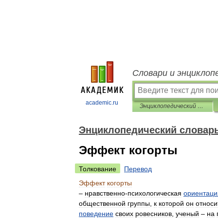
Словари и энциклоп
academic.ru
Энциклопедический словарь по психологии и педагогике
Энциклопедический словарь
Эффект когорты
Толкование
Перевод
Эффект
когорты
–
нравственно
-
психологическая
ориентаци
общественной
группы
,
к
которой
он
относи
поведение
своих
ровесников
,
ученый
–
на