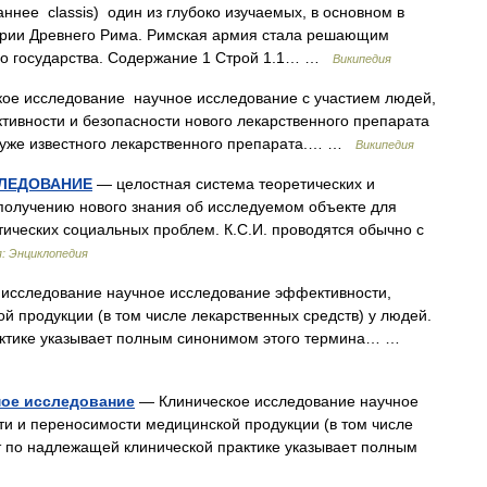
раннее classis) один из глубоко изучаемых, в основном в
тории Древнего Рима. Римская армия стала решающим
го государства. Содержание 1 Строй 1.1… …
Википедия
ое исследование научное исследование с участием людей,
тивности и безопасности нового лекарственного препарата
 уже известного лекарственного препарата.… …
Википедия
ЛЕДОВАНИЕ
— целостная система теоретических и
получению нового знания об исследуемом объекте для
тических социальных проблем. К.С.И. проводятся обычно с
: Энциклопедия
исследование научное исследование эффективности,
й продукции (в том числе лекарственных средств) у людей.
актике указывает полным синонимом этого термина… …
мое исследование
— Клиническое исследование научное
и и переносимости медицинской продукции (в том числе
т по надлежащей клинической практике указывает полным